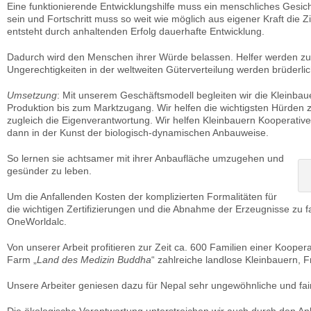
Eine funktionierende Entwicklungshilfe muss ein menschliches Gesich
sein und Fortschritt muss so weit wie möglich aus eigener Kraft die 
entsteht durch anhaltenden Erfolg dauerhafte Entwicklung.
Dadurch wird den Menschen ihrer Würde belassen. Helfer werden zu
Ungerechtigkeiten in der weltweiten Güterverteilung werden brüderli
Umsetzung
: Mit unserem Geschäftsmodell begleiten wir die Kleinba
Produktion bis zum Marktzugang. Wir helfen die wichtigsten Hürden 
zugleich die Eigenverantwortung. Wir helfen Kleinbauern Kooperativ
dann in der Kunst der biologisch-dynamischen Anbauweise.
So lernen sie achtsamer mit ihrer Anbaufläche umzugehen und
gesünder zu leben.
Um die Anfallenden Kosten der komplizierten Formalitäten für
die wichtigen Zertifizierungen und die Abnahme der Erzeugnisse zu f
OneWorldalc.
Von unserer Arbeit profitieren zur Zeit ca. 600 Familien einer Koopera
Farm „
Land des Medizin Buddha
“ zahlreiche landlose Kleinbauern, 
Unsere Arbeiter geniesen dazu für Nepal sehr ungewöhnliche und fai